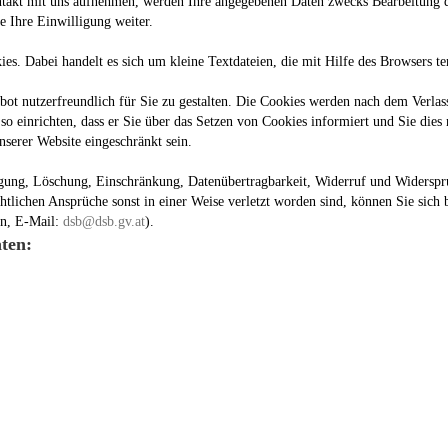
takt mit uns aufnehmen, werden Ihre angegebenen Daten zwecks Bearbeitung de
e Ihre Einwilligung weiter.
s. Dabei handelt es sich um kleine Textdateien, die mit Hilfe des Browsers t
ot nutzerfreundlich für Sie zu gestalten. Die Cookies werden nach dem Verlas
 einrichten, dass er Sie über das Setzen von Cookies informiert und Sie dies 
nserer Website eingeschränkt sein.
tigung, Löschung, Einschränkung, Datenübertragbarkeit, Widerruf und Widerspr
htlichen Ansprüche sonst in einer Weise verletzt worden sind, können Sie sich b
en, E-Mail:
dsb@dsb.gv.at
).
ten: